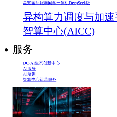
星耀国际鲲泰问学一体机DeepSeek版
异构算力调度与加速
智算中心(AICC)
服务
DC·AI生态创新中心
AI服务
AI培训
智算中心运营服务