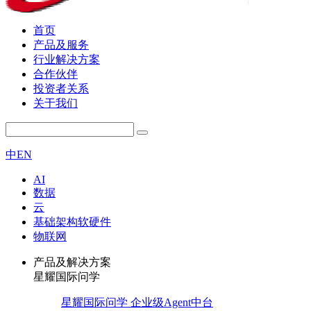
首页
产品及服务
行业解决方案
合作伙伴
投资者关系
关于我们
中
EN
AI
数据
云
基础架构软硬件
物联网
产品及解决方案
星耀国际问学
星耀国际问学 企业级Agent中台